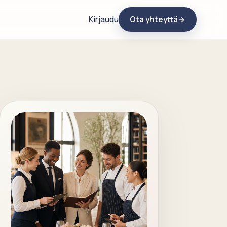
Kirjaudu
Ota yhteyttä
→