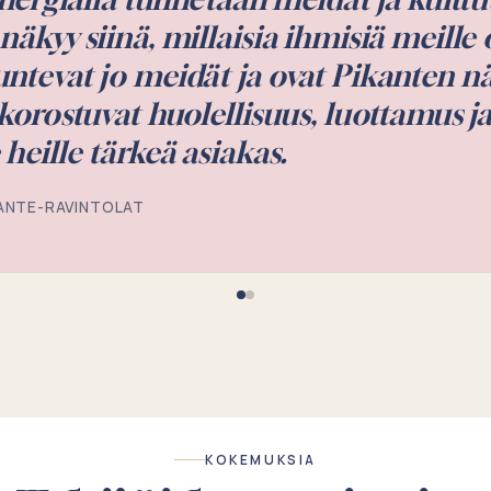
KOKEMUKSIA
Tekijöiden tarinoita
ynergia HR:n kautta toimi nopeasti ja
ym. käytännön asiat toimivat moitt
ttaa, että minulle vastataan nopeasti 