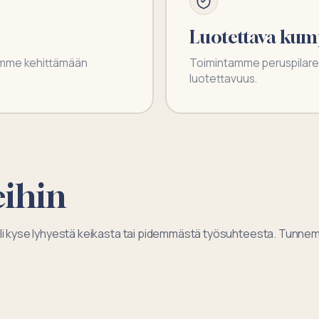
Luotettava ku
tamme kehittämään
Toimintamme peruspilareit
luotettavuus.
eihin
oli kyse lyhyestä keikasta tai pidemmästä työsuhteesta. Tunnemm