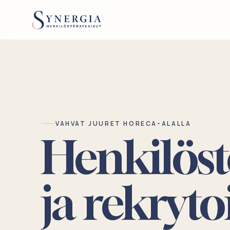
VAHVAT JUURET HORECA-ALALLA
Henkilös
ja rekryto