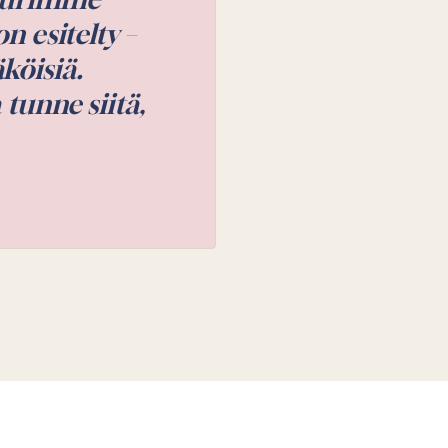
 sujuvasti.
eettomasti.
ja asiat