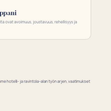
mppani
a ovat avoimuus, joustavuus, rehellisyys ja
e hotelli- ja ravintola-alan työn arjen, vaatimukset