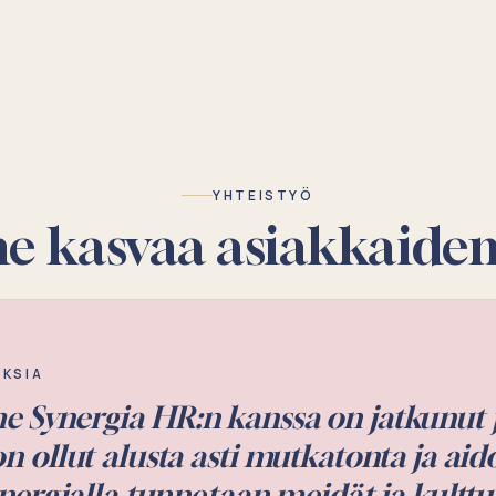
YHTEISTYÖ
e kasvaa asiakkaid
ollut sujuvaa ja tekijät ovat vastanne
isiin.
ELLI- JA RAVINTOLA-ALA