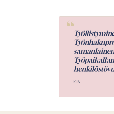
hoituvat.
ANNA S.
TIIMIMME
Synergia HR-tiim