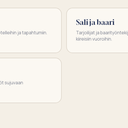
Sali ja baari
otelleihin ja tapahtumiin.
Tarjoilijat ja baarityöntek
kiireisiin vuoroihin.
öt sujuvaan