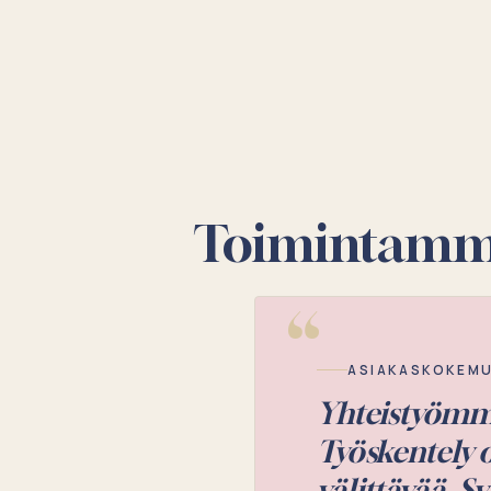
Toimintamm
Yhteistyö on 
meidän tarpe
ASIAKASYRITYS • HOT