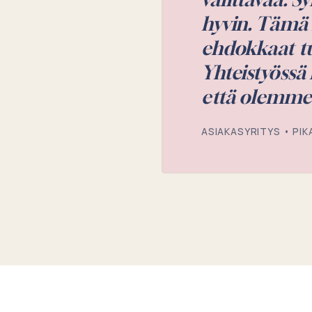
Rekrytointi S
Palkanmaksu 
Voin aina luo