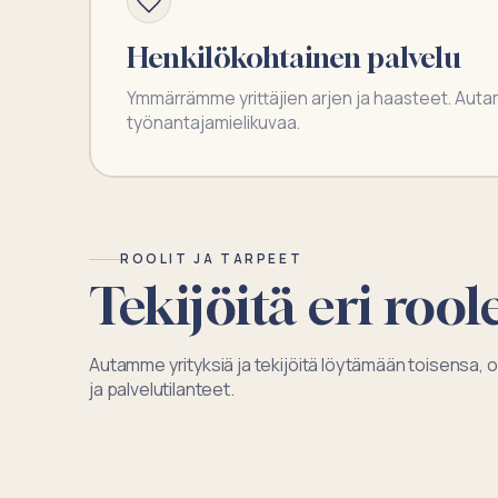
Henkilökohtainen palvelu
Ymmärrämme yrittäjien arjen ja haasteet. Au
työnantajamielikuvaa.
ROOLIT JA TARPEET
Tekijöitä eri rool
Autamme yrityksiä ja tekijöitä löytämään toisensa, 
ja palvelutilanteet.