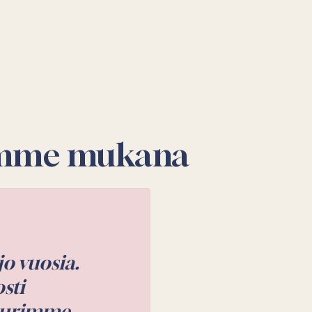
emme mukana
et hyvin